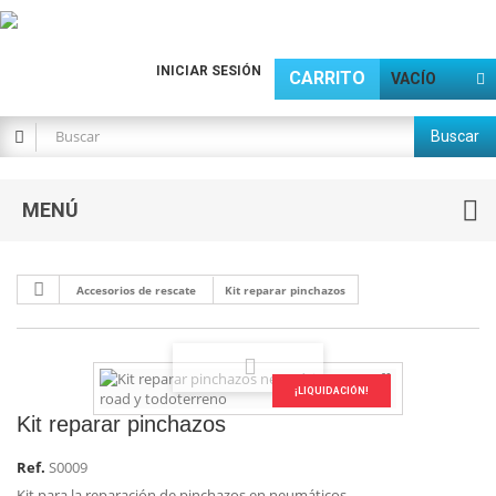
INICIAR SESIÓN
CARRITO
VACÍO
Buscar
MENÚ
Accesorios de rescate
Kit reparar pinchazos
¡LIQUIDACIÓN!
Kit reparar pinchazos
Ref.
S0009
Kit para la reparación de pinchazos en neumáticos.